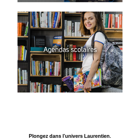
impression haut de
gamme, les albums
Laurentien deviennent des
souvenirs uniques qui
reflètent votre école.
Découvrez nos albums
Les agendas scolaires
Laurentien allient
organisation,
personnalisation et
respect de la planète.
Plongez dans l’univers Laurentien.